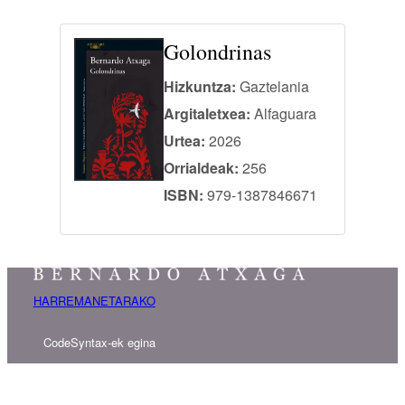
Golondrinas
Hizkuntza:
Gaztelania
Argitaletxea:
Alfaguara
Urtea:
2026
Orrialdeak:
256
ISBN:
979-1387846671
HARREMANETARAKO
CodeSyntax-ek egina