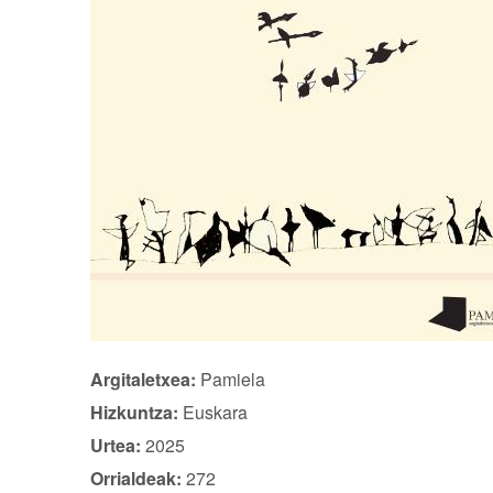
Argitaletxea:
Pamiela
Hizkuntza:
Euskara
Urtea:
2025
Orrialdeak:
272