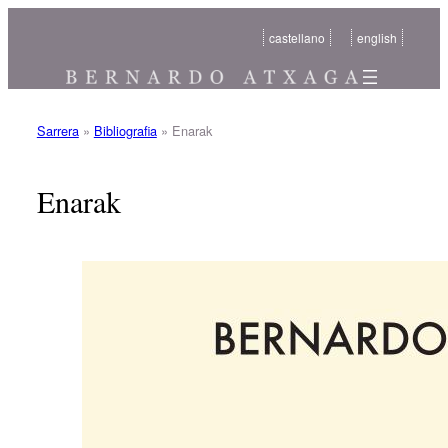
Joan
castellano
english
edukira
Sarrera
»
Bibliografia
»
Enarak
Enarak