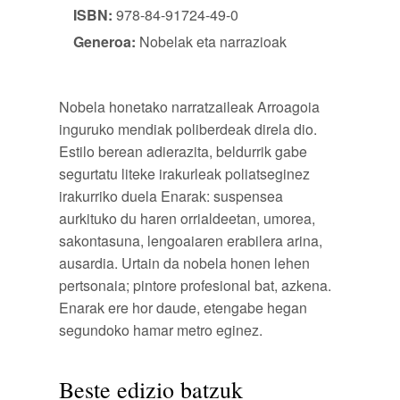
ISBN:
978-84-91724-49-0
Generoa:
Nobelak eta narrazioak
Nobela honetako narratzaileak Arroagoia
inguruko mendiak poliberdeak direla dio.
Estilo berean adierazita, beldurrik gabe
segurtatu liteke irakurleak poliatseginez
irakurriko duela Enarak: suspensea
aurkituko du haren orrialdeetan, umorea,
sakontasuna, lengoaiaren erabilera arina,
ausardia. Urtain da nobela honen lehen
pertsonaia; pintore profesional bat, azkena.
Enarak ere hor daude, etengabe hegan
segundoko hamar metro eginez.
Beste edizio batzuk