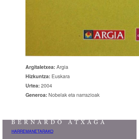
Argitaletxea:
Argia
Hizkuntza:
Euskara
Urtea:
2004
Generoa:
Nobelak eta narrazioak
HARREMANETARAKO