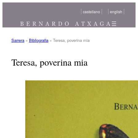
Joan
castellano
english
edukira
Sarrera
»
Bibliografia
»
Teresa, poverina mia
Teresa, poverina mia