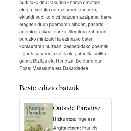
aurkituko ditu irakurleak haren orrietan:
elegia moduko narrazioaren ondoren,
ekitaldi publiko bitxi batzuen azalpena; barre
eragiten duen poemaren alboan, pasarte
autobiografikoa; euskal literatura zaharrari
buruzko mintzaldi ia ezinezko baten
kontaeraren hurrean, despedidako poemak.
Ugaritasunaren azpitik eta gainetik, betiko
gaiak: Bizitza eta Heriotza; Beldurra eta
Poza; Maitasuna eta Bakardadea.
Beste edizio batzuk
Outside Paradise
Hizkuntza:
Ingelesa
Argitaletxea:
Francis