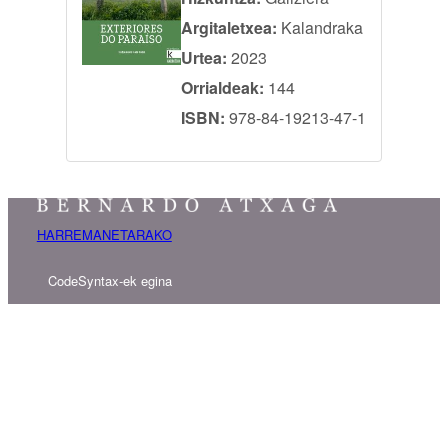
Argitaletxea:
Kalandraka
Urtea:
2023
Orrialdeak:
144
ISBN:
978-84-19213-47-1
HARREMANETARAKO
CodeSyntax-ek egina