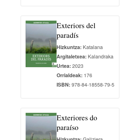
Exteriors del
paradís
Hizkuntza:
Katalana
Argitaletxea:
Kalandraka
Urtea:
2023
Orrialdeak:
176
ISBN:
978-84-18558-79-5
Exteriores do
paraíso
Hizkuntza:
Galiziera