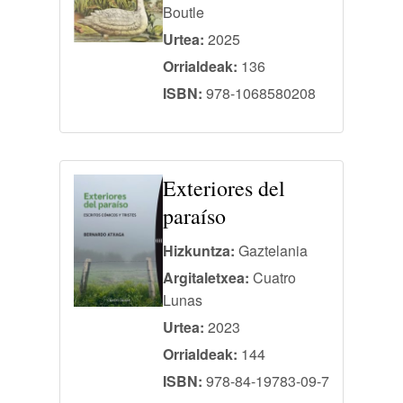
Boutle
Urtea:
2025
Orrialdeak:
136
ISBN:
978-1068580208
Exteriores del
paraíso
Hizkuntza:
Gaztelania
Argitaletxea:
Cuatro
Lunas
Urtea:
2023
Orrialdeak:
144
ISBN:
978-84-19783-09-7