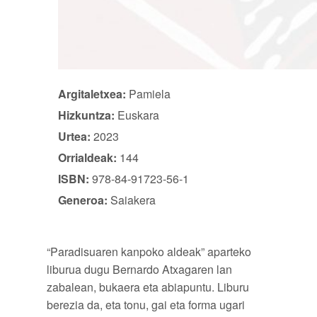
Argitaletxea:
Pamiela
Hizkuntza:
Euskara
Urtea:
2023
Orrialdeak:
144
ISBN:
978-84-91723-56-1
Generoa:
Saiakera
“Paradisuaren kanpoko aldeak” aparteko
liburua dugu Bernardo Atxagaren lan
zabalean, bukaera eta abiapuntu. Liburu
berezia da, eta tonu, gai eta forma ugari