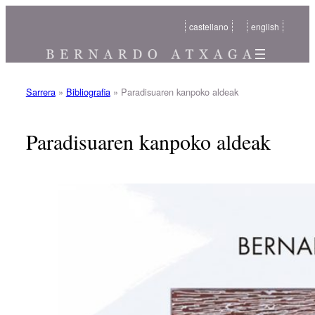
Joan
castellano
english
edukira
Sarrera
»
Bibliografia
»
Paradisuaren kanpoko aldeak
Paradisuaren kanpoko aldeak