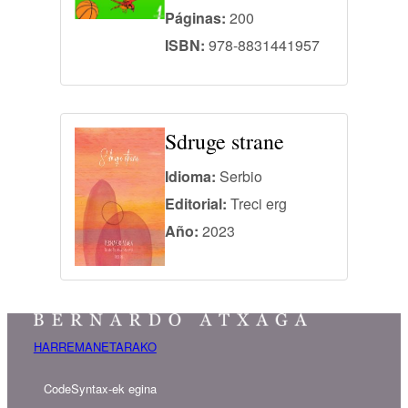
Páginas:
200
ISBN:
978-8831441957
Sdruge strane
Idioma:
Serbio
Editorial:
Treci erg
Año:
2023
HARREMANETARAKO
CodeSyntax-ek egina