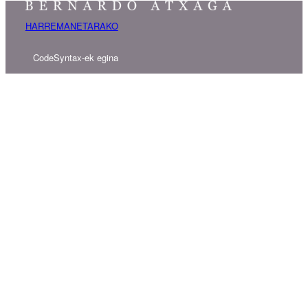
HARREMANETARAKO
CodeSyntax-ek egina