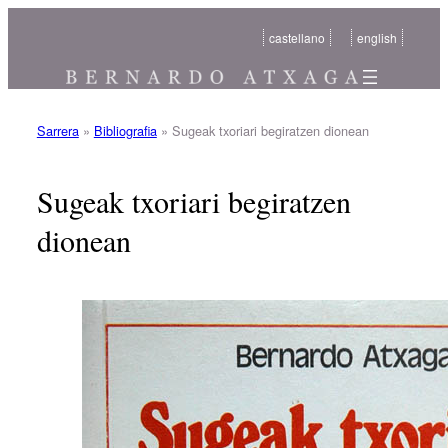
Joan
castellano
english
edukira
Sarrera
»
Bibliografia
»
Sugeak txoriari begiratzen dionean
Sugeak txoriari begiratzen
dionean