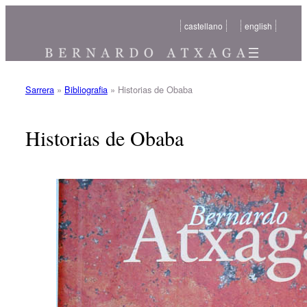
Joan
castellano
english
edukira
Sarrera
»
Bibliografia
»
Historias de Obaba
Historias de Obaba