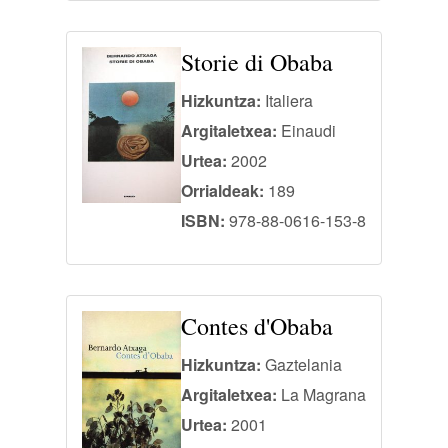
Storie di Obaba
Hizkuntza:
Italiera
Argitaletxea:
Einaudi
Urtea:
2002
Orrialdeak:
189
ISBN:
978-88-0616-153-8
Contes d'Obaba
Hizkuntza:
Gaztelania
Argitaletxea:
La Magrana
Urtea:
2001