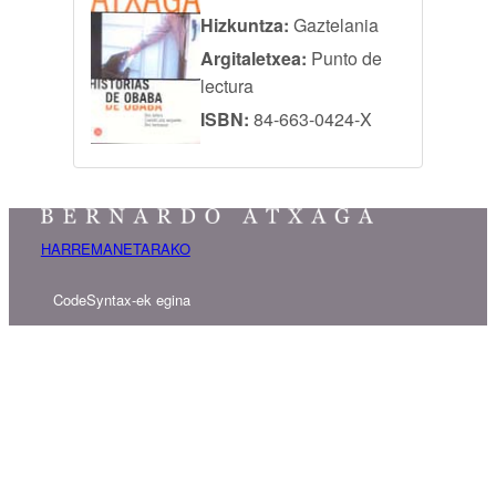
Hizkuntza:
Gaztelania
Argitaletxea:
Punto de
lectura
ISBN:
84-663-0424-X
HARREMANETARAKO
CodeSyntax-ek egina