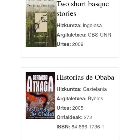
Two short basque
stories
Hizkuntza:
Ingelesa
Argitaletxea:
CBS-UNR
Urtea:
2009
Historias de Obaba
Hizkuntza:
Gaztelania
Argitaletxea:
Byblos
Urtea:
2005
Orrialdeak:
272
ISBN:
84-666-1736-1