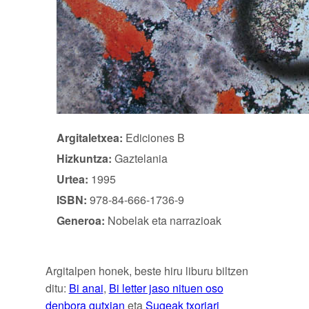
Argitaletxea:
Ediciones B
Hizkuntza:
Gaztelania
Urtea:
1995
ISBN:
978-84-666-1736-9
Generoa:
Nobelak eta narrazioak
Argitalpen honek, beste hiru liburu biltzen
ditu:
Bi anai
,
Bi letter jaso nituen oso
denbora gutxian
eta
Sugeak txoriari