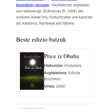
begiratzen dionean
. Gaztelaniaz argitaratu
zen lehenengo (Ediciones B, 1995) eta
ondoren beste hiru hizkuntzatan ere kaleratu
da: katalana, frantsesa eta italiera.
Beste edizio batzuk
Price iz Obaba
Hizkuntza:
Kroaziera
Argitaletxea:
Edicije
Bozicevic
Urtea:
2009