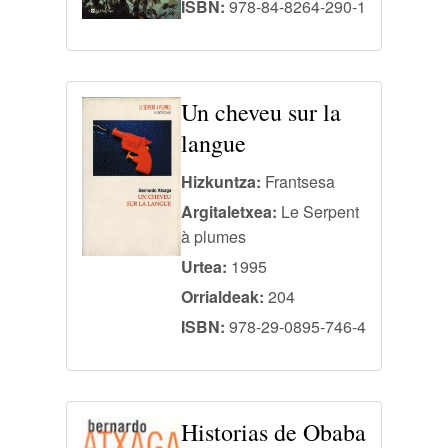
ISBN:
978-84-8264-290-1
Un cheveu sur la
langue
Hizkuntza:
Frantsesa
Argitaletxea:
Le Serpent
à plumes
Urtea:
1995
Orrialdeak:
204
ISBN:
978-29-0895-746-4
Historias de Obaba