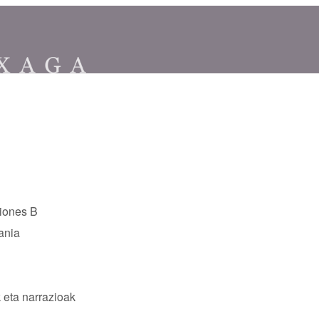
iones B
ania
eta narrazioak