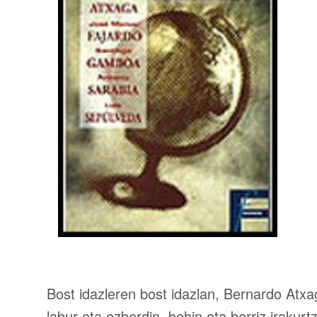
Bost idazleren bost idazlan, Bernardo Atx
labur eta ezberdin, behin eta berriz iraku