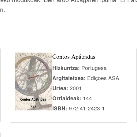
n.
Contos Apátridas
Hizkuntza:
Portugesa
Argitaletxea:
Ediçoes ASA
Urtea:
2001
Orrialdeak:
144
ISBN:
972-41-2423-1