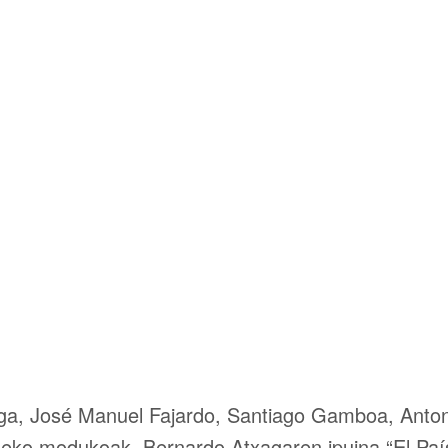
aga, José Manuel Fajardo, Santiago Gamboa, Antoni
rtzeko modukoak. Bernardo Atxagaren ipuina “El Paí