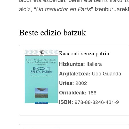
aldiz, “
Un traductor en París
” izenburuareki
Beste edizio batzuk
Racconti senza patria
Hizkuntza:
Italiera
Argitaletxea:
Ugo Guanda
Urtea:
2002
Orrialdeak:
186
ISBN:
978-88-8246-431-9