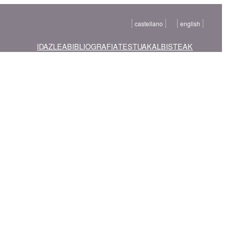
castellano
english
IDAZLEA
BIBLIOGRAFIA
TESTUAK
ALBISTEAK