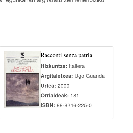
Racconti senza patria
Hizkuntza:
Italiera
Argitaletxea:
Ugo Guanda
Urtea:
2000
Orrialdeak:
181
ISBN:
88-8246-225-0