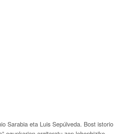
o Sarabia eta Luis Sepúlveda. Bost istorio
s” egunkarian argitaratu zen lehenbiziko