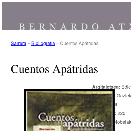
Joan
edukira
Sarrera
»
Bibliografia
»
Cuentos Apátridas
Cuentos Apátridas
Argitaletxea:
Edic
Hizkuntza:
Gaztel
Urtea:
1999
Orrialdeak:
220
Generoa:
Nobelak 